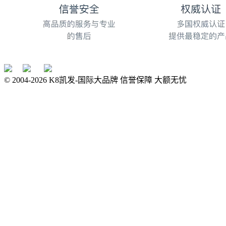
© 2004-
2026
K8凯发-国际大品牌 信誉保障 大额无忧