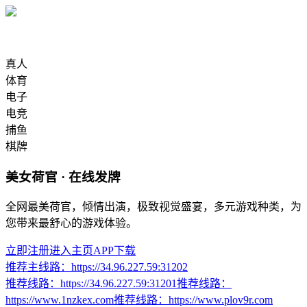
真人
体育
电子
电竞
捕鱼
棋牌
美女荷官 · 在线发牌
全网最美荷官，倾情出演，极致视觉盛宴，多元游戏种类，为
您带来最舒心的游戏体验。
立即注册
进入主页
APP下载
推荐主线路：
https://34.96.227.59:31202
推荐线路：
https://34.96.227.59:31201
推荐线路：
https://www.1nzkex.com
推荐线路：
https://www.plov9r.com