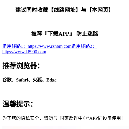
建议同时收藏【线路网址】与【本网页】
推荐『下载APP』 防止迷路
备用线路
1
：
https://www.rznbm.com
备用线路
2
：
https://www.k8900.com
推荐浏览器：
谷歌、Safari、火狐、Edge
温馨提示：
为了您的隐私安全，请勿与"国家反诈中心"APP同设备使用！