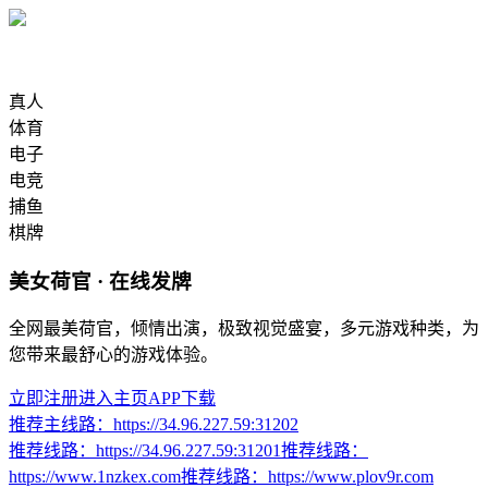
真人
体育
电子
电竞
捕鱼
棋牌
美女荷官 · 在线发牌
全网最美荷官，倾情出演，极致视觉盛宴，多元游戏种类，为
您带来最舒心的游戏体验。
立即注册
进入主页
APP下载
推荐主线路：
https://34.96.227.59:31202
推荐线路：
https://34.96.227.59:31201
推荐线路：
https://www.1nzkex.com
推荐线路：
https://www.plov9r.com